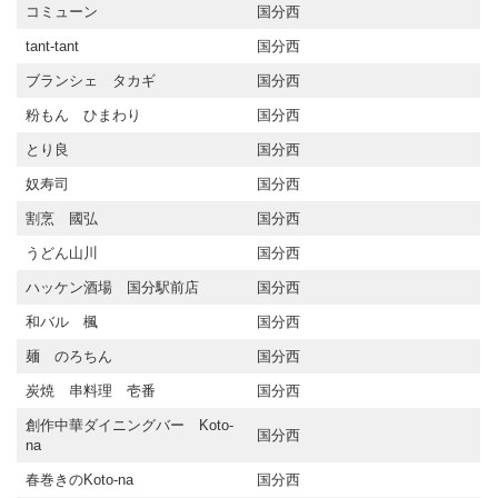
コミューン
国分西
tant-tant
国分西
ブランシェ タカギ
国分西
粉もん ひまわり
国分西
とり良
国分西
奴寿司
国分西
割烹 國弘
国分西
うどん山川
国分西
ハッケン酒場 国分駅前店
国分西
和バル 楓
国分西
麺 のろちん
国分西
炭焼 串料理 壱番
国分西
創作中華ダイニングバー Koto-
国分西
na
春巻きのKoto-na
国分西