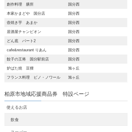
創作料理 膳所
国分西
本家かまどや 国分店
国分西
壺焼き芋 あまか
国分西
居酒屋チャンピオン
国分西
どん底 パート2
国分西
cafe&restaurant りあん
国分西
餃子の王将 国分駅前店
国分西
炉ばた焼 豆狸
旭ヶ丘
フランス料理 ピノ・ノワール
旭ヶ丘
柏原市地域応援商品券 特設ページ
使えるお店
飲食